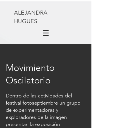
ALEJANDRA
HUGUES
Movimiento
Oscilatorio
Dentro de las actividades del
festival
fotoseptiembre
un grupo
de experimentadoras y
exploradores de la imagen
presentan la exposición